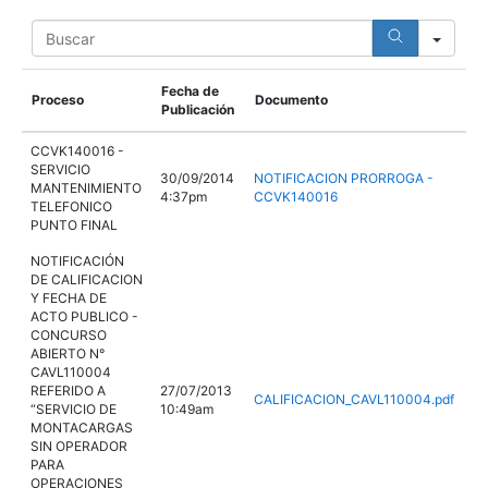
S
e
a
r
Fecha de
Proceso
Documento
c
Publicación
h
CCVK140016 -
SERVICIO
30/09/2014
NOTIFICACION PRORROGA -
MANTENIMIENTO
4:37pm
CCVK140016
TELEFONICO
PUNTO FINAL
NOTIFICACIÓN
DE CALIFICACION
Y FECHA DE
ACTO PUBLICO -
CONCURSO
ABIERTO N°
CAVL110004
REFERIDO A
27/07/2013
CALIFICACION_CAVL110004.pdf
“SERVICIO DE
10:49am
MONTACARGAS
SIN OPERADOR
PARA
OPERACIONES