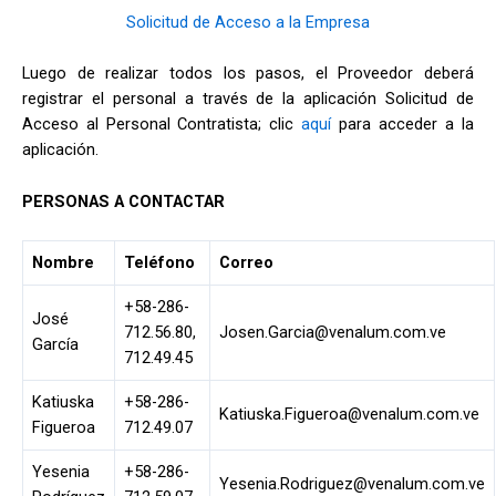
Solicitud de Acceso a la Empresa
Luego de realizar todos los pasos, el Proveedor deberá
registrar el personal a través de la aplicación Solicitud de
Acceso al Personal Contratista; clic
aquí
para acceder a la
aplicación.
PERSONAS A CONTACTAR
Nombre
Teléfono
Correo
+58-286-
José
712.56.80,
Josen.Garcia@venalum.com.ve
García
712.49.45
Click
Aqui
Katiuska
+58-286-
Katiuska.Figueroa@venalum.com.ve
Figueroa
712.49.07
Yesenia
+58-286-
Yesenia.Rodriguez@venalum.com.ve