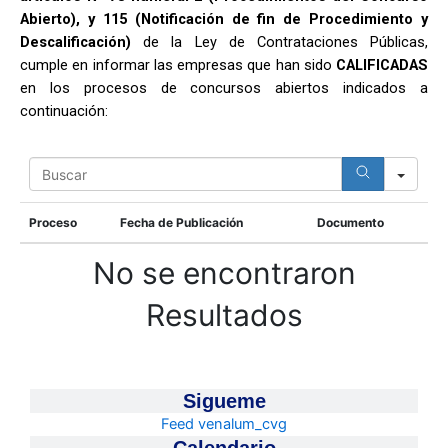
Abierto), y 115 (Notificación de fin de Procedimiento y
Descalificación)
de la Ley de Contrataciones Públicas,
cumple en informar las empresas que han sido
CALIFICADAS
en los procesos de concursos abiertos indicados a
continuación:
S
e
a
r
Proceso
Fecha de Publicación
Documento
c
h
No se encontraron
Resultados
Sigueme
Feed venalum_cvg
Calendario