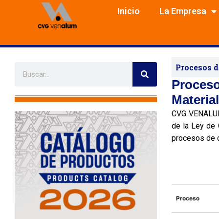
Skip
Inicio
La Empresa
to
content
S
Procesos d
S
e
e
a
Proceso
r
a
c
Materia
r
h
CVG VENALUM,
c
de la Ley de 
h
procesos de c
Proceso