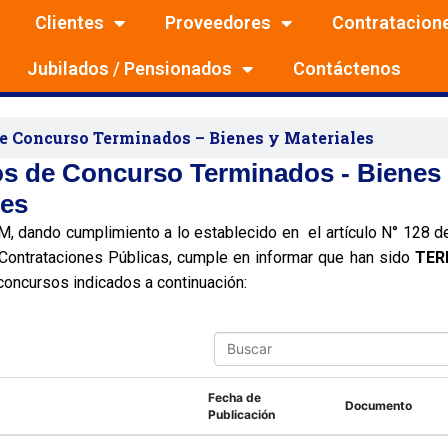
Clientes
Proveedores
Contratacion
Jubilados / Pensionados
Contáctenos
e Concurso Terminados – Bienes y Materiales
s de Concurso Terminados - Bienes
les
 dando cumplimiento a lo establecido en el artículo N° 128 d
Contrataciones Públicas, cumple en informar que han sido
TER
oncursos indicados a continuación:
S
e
a
r
Fecha de
Documento
c
Publicación
h