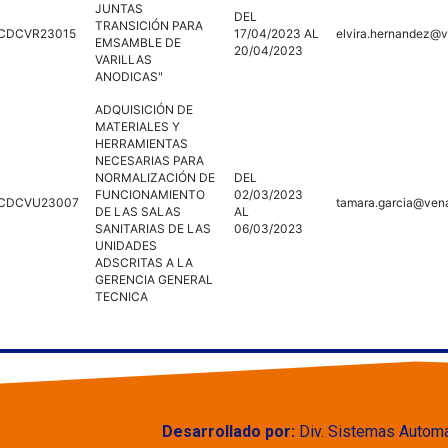
JUNTAS
DEL
TRANSICIÓN PARA
CDCVR23015
17/04/2023 AL
elvira.hernandez@
EMSAMBLE DE
20/04/2023
VARILLAS
ANODICAS"
ADQUISICIÓN DE
MATERIALES Y
HERRAMIENTAS
NECESARIAS PARA
NORMALIZACIÓN DE
DEL
FUNCIONAMIENTO
02/03/2023
CDCVU23007
tamara.garcia@ven
DE LAS SALAS
AL
SANITARIAS DE LAS
06/03/2023
UNIDADES
ADSCRITAS A LA
GERENCIA GENERAL
TECNICA
Desarrollado por:
Div. Sistemas Automa