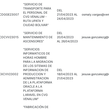
"SERVICIO DE
TRANSPORTE PARA
DEL
EL PERSONAL DE
CDGGE23007
21/04/2023 AL
osmaly.vargas@ven
CVG VENALUM -
24/04/2023
RUTA UPATA Y
CIUDAD BOLIVAR"
“SERVICIO DE
DEL
CDCVV23015
MANTENIMIENTO DE
20/04/2023
jesuse.gonzalezg@
ASCENSORES”
AL 26/04/2023
"SERVICIOS
INFORMATICOS DE
HORAS HOMBRE
PARA LA MIGRACION
DE LOS SITEMAS DE
INFORMACION DE
DEL
EXCVV23002
PRODUCCION Y
18/04/2023 AL
jesuse.gonzalezg@
ADMINISTRACION
21/04/2023
DE LA PLATAFORMA
ORACLE A LA
PLATAFORMA
LARAVEL EN CVG
VENALUM"
"FABRICACIÓN DE