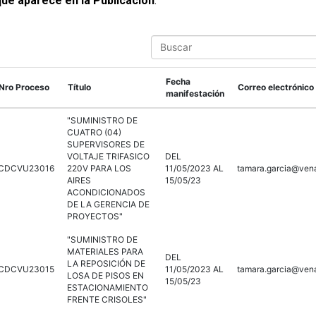
 que aparece en la Publicación
:
S
e
a
r
Fecha
Nro Proceso
Título
Correo electrónico
c
manifestación
h
"SUMINISTRO DE
CUATRO (04)
SUPERVISORES DE
VOLTAJE TRIFASICO
DEL
CDCVU23016
220V PARA LOS
11/05/2023 AL
tamara.garcia@ven
AIRES
15/05/23
ACONDICIONADOS
DE LA GERENCIA DE
PROYECTOS"
"SUMINISTRO DE
MATERIALES PARA
DEL
LA REPOSICIÓN DE
CDCVU23015
11/05/2023 AL
tamara.garcia@ven
LOSA DE PISOS EN
15/05/23
ESTACIONAMIENTO
FRENTE CRISOLES"