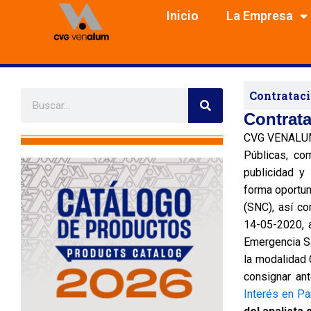
Skip
Inicio
La Empresa
to
content
S
Contrataci
S
e
e
a
Contrata
r
a
c
CVG VENALUM r
r
h
Públicas, com
c
publicidad 
h
forma oportun
(SNC), así c
14-05-2020, 
Emergencia Sa
la modalidad 
consignar a
Interés en Pa