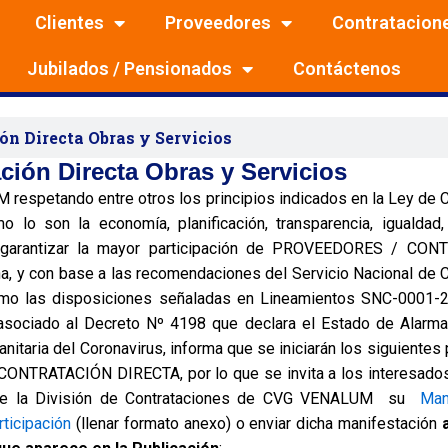
Clientes
Proveedores
Contratacion
Jubilados / Pensionados
Contáctenos
ón Directa Obras y Servicios
ción Directa Obras y Servicios
espetando entre otros los principios indicados en la Ley de 
o lo son la economía, planificación, transparencia, igualdad
y garantizar la mayor participación de PROVEEDORES / CON
a, y con base a las recomendaciones del Servicio Nacional de 
omo las disposiciones señaladas en Lineamientos SNC-0001-
asociado al Decreto Nº 4198 que declara el Estado de Alarma
nitaria del Coronavirus, informa que se iniciarán los siguientes
CONTRATACIÓN DIRECTA, por lo que se invita a los interesados 
nte la División de Contrataciones de CVG VENALUM su
Man
rticipación
(llenar formato anexo) o enviar dicha manifestación