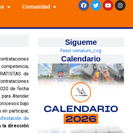
F
T
Y
I
es
Comunidad
a
w
o
n
c
i
u
s
e
t
t
t
b
t
u
a
o
e
b
g
o
r
e
r
k
a
Sigueme
m
Feed venalum_cvg
Calendario
Contrataciones
, competencia,
TRATISTAS de
Contrataciones
2020 de fecha
 para Atender
 procesos bajo
en participar,
ifestación de
a la dirección