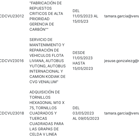
"FABRICACIÓN DE
REPUESTOS
DEL
CRITICOS DE ALTA
CDCVU23012
11/05/2023 AL
tamara.garcia@ven
PRIORIDAD
15/05/23
GERENCIA DE
CARBÓN""
SERVICIO DE
MANTENIMIENTO Y
REPARACIÓN DE
DESDE
VEHICULOS FLOTA
11/05/2023
CDCVV23016
LIVIANA, AUTOBUS
jesuse.gonzalezg@
HASTA
YUTONG, AUTOBUS
15/05/2023
INTERNACIONAL Y
CAMION KODIAK DE
CVG VENALUM"
ADQUISICIÓN DE
TORNILLOS
HEXAGONAL M10 X
75, TORNILLOS
DEL
CDCVU23018
CUADRADOS Y
03/05/2023
tamara.garcia@ven
TUERCAS
AL 09/05/2023
CUADRADAS PARA
LAS GRAPAS DE
CELDA V LINEA