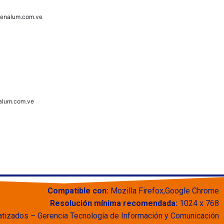
venalum.com.ve
alum.com.ve
Compatible con:
Mozilla Firefox,Google Chrome
Resolución mínima recomendada:
1024 x 768
tizados – Gerencia Tecnología de Información y Comunicación