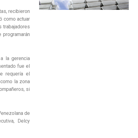
as, recibieron
có como actuar
s trabajadores
se programarán
a la gerencia
sentado fue el
e requería el
a como la zona
compañeros, si
 Venezolana de
cutiva, Delcy