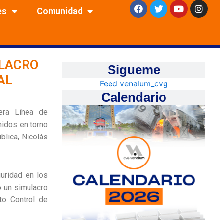
F
T
Y
I
es
Comunidad
a
w
o
n
c
i
u
s
e
t
t
t
b
t
u
a
o
e
b
g
o
r
e
r
ULACRO
k
a
Sigueme
m
AL
Feed venalum_cvg
Calendario
era Línea de
nidos en torno
blica, Nicolás
guridad en los
ó un simulacro
to Control de