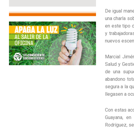
De igual mane
una charla so
en este tipo 
y trabajadora
nuevos escena
Marcial Jimé
Salud y Gesti
de una supue
abandono tota
segura a la q
llegasen a oc
Con estas acc
Guayana, en 
Rodríguez, se