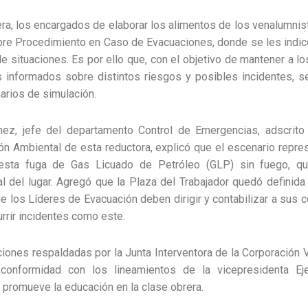
ra, los encargados de elaborar los alimentos de los venalumnist
bre Procedimiento en Caso de Evacuaciones, donde se les indi
de situaciones. Es por ello que, con el objetivo de mantener a lo
s informados sobre distintos riesgos y posibles incidentes, 
rios de simulación.
nez, jefe del departamento Control de Emergencias, adscrito 
ón Ambiental de esta reductora, explicó que el escenario repre
sta fuga de Gas Licuado de Petróleo (GLP) sin fuego, qu
l del lugar. Agregó que la Plaza del Trabajador quedó definid
ue los Líderes de Evacuación deben dirigir y contabilizar a sus 
urrir incidentes como este.
iones respaldadas por la Junta Interventora de la Corporación
conformidad con los lineamientos de la vicepresidenta Eje
 promueve la educación en la clase obrera.