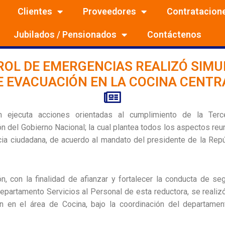
Clientes
Proveedores
Contratacion
Jubilados / Pensionados
Contáctenos
OL DE EMERGENCIAS REALIZÓ SIM
E EVACUACIÓN EN LA COCINA CENTR
 ejecuta acciones orientadas al cumplimiento de la Terc
n del Gobierno Nacional; la cual plantea todos los aspectos reu
cia ciudadana, de acuerdo al mandato del presidente de la Repú
n, con la finalidad de afianzar y fortalecer la conducta de se
departamento Servicios al Personal de esta reductora, se realiz
n en el área de Cocina, bajo la coordinación del departamen