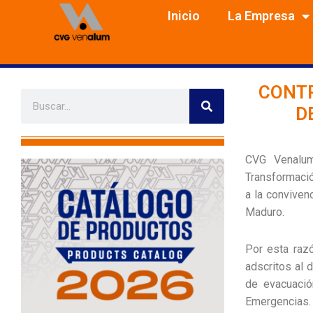
Skip
Inicio
La Empresa
to
content
CONTR
Search
Search
D
CVG Venalum
Transformació
a la conviven
Maduro.
Por esta razó
adscritos al 
de evacuació
Emergencias.