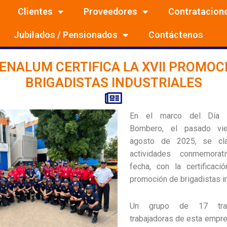
Clientes
Proveedores
Contratacion
Jubilados / Pensionados
Contáctenos
ENALUM CERTIFICA LA XVII PROMOC
BRIGADISTAS INDUSTRIALES
En el marco del Día N
Bombero, el pasado vi
agosto de 2025, se cla
actividades conmemora
fecha, con la certificaci
promoción de brigadistas in
Un grupo de 17 trab
trabajadoras de esta empr