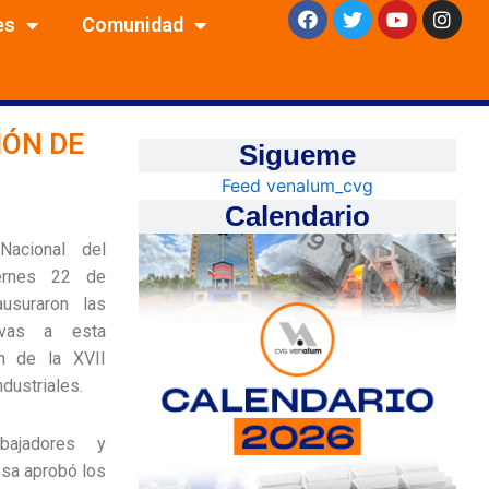
F
T
Y
I
es
Comunidad
a
w
o
n
c
i
u
s
e
t
t
t
b
t
u
a
o
e
b
g
o
r
e
r
IÓN DE
k
a
Sigueme
m
Feed venalum_cvg
Calendario
acional del
ernes 22 de
usuraron las
tivas a esta
ón de la XVII
dustriales.
ajadores y
esa aprobó los