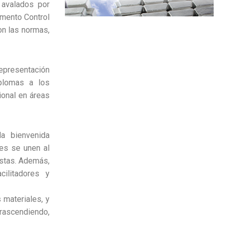
 avalados por
amento Control
on las normas,
representación
plomas a los
onal en áreas
a bienvenida
es se unen al
istas. Además,
cilitadores y
 materiales, y
trascendiendo,