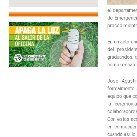
el departamen
de Emergencia
procedimiento
En un acto en
del preside
graduandos, 
como rescate,
José Agusti
formalmente 
equipo que co
la ceremonia
colaboradores
Con estas acc
en consecuenc
cuando así lo 