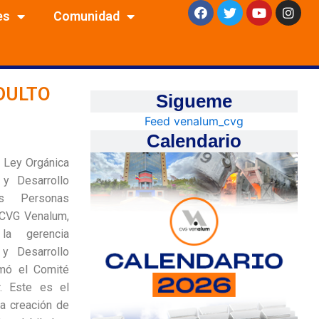
F
T
Y
I
es
Comunidad
a
w
o
n
c
i
u
s
e
t
t
t
b
t
u
a
o
e
b
g
o
r
e
r
DULTO
k
a
Sigueme
m
Feed venalum_cvg
Calendario
 Ley Orgánica
 y Desarrollo
as Personas
 CVG Venalum,
a gerencia
y Desarrollo
mó el Comité
. Este es el
la creación de