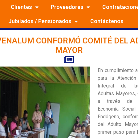
Clientes
Proveedores
Contratacion
Jubilados / Pensionados
Contáctenos
VENALUM CONFORMÓ COMITÉ DEL A
MAYOR
En cumplimiento a
para la Atención
Integral de l
Adultas Mayores,
a través de l
Economía Social 
Endógeno, confor
del Adulto Mayor
primer paso para 