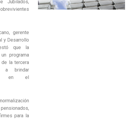
e Jubilados,
brevivientes
ano, gerente
l y Desarrollo
festó que la
a un programa
 de la tercera
o a brindar
nto en el
normalización
 pensionados,
irmes para la