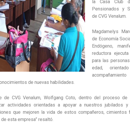
la Casa Club d
Pensionados y So
de CVG Venalum.
Magdamelys Marc
de Economía Socia
Endógeno, mani
reductora ejecut
para las personas
edad, orientad
acompañamie
conocimientos de nuevas habilidades.
te de CVG Venalum, Wolfgang Coto, dentro del proceso de 
lizar actividades orientadas a apoyar a nuestros jubilados y
iones que mejoren la vida de estos compañeros, cimientos f
 de esta empresa” resaltó.