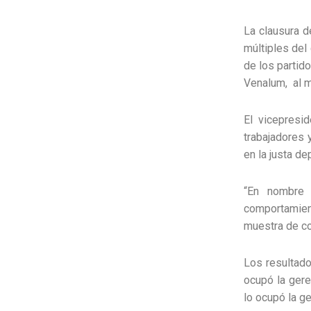
La clausura 
múltiples del 
de los partid
Venalum, al mi
El vicepresi
trabajadores y
en la justa de
“En nombre 
comportamien
muestra de co
Los resultado
ocupó la gere
lo ocupó la g