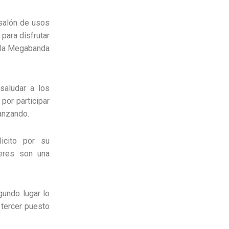
salón de usos
 para disfrutar
r la Megabanda
saludar a los
 por participar
vanzando.
icito por su
jeres son una
gundo lugar lo
 tercer puesto