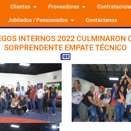
Clientes
Proveedores
Contratacion
Jubilados / Pensionados
Contáctenos
EGOS INTERNOS 2022 CULMINARON 
SORPRENDENTE EMPATE TÉCNICO