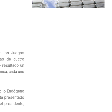
an los Juegos
tas de cuatro
o resultado un
cnica, cada uno
rollo Endógeno
stá presentado
el presidente,