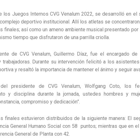
de los Juegos Internos CVG Venalum 2022, se desarrolló en el 
complejo deportivo institucional. Allí los atletas se concentraron
os finales; así como un ameno ambiente musical presentado po
smo tiempo que disfrutaron de una parrilla criolla.
dente de CVG Venalum, Guillermo Díaz, fue el encargado de 
 trabajadoras. Durante su intervención felicitó a los asistentes
portiva y resaltó la importancia de mantener el ánimo y seguir a
del presidente de CVG Venalum, Wolfgang Coto, los fel
to y disciplina durante la jornada, ustedes hombres y mu
nstancia, compromiso y dedicación”.
s finales estuvieron distribuidos de la siguiente manera: El se
ncia General Humano Social con 58 puntos; mientras que en el
erencia General de Planta con 42.