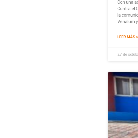
Con una ac
Contra el 
la comunid
Venalum y 
LEER MÁS »
27 de octub