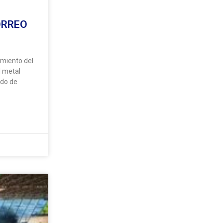
ORREO
amiento del
l metal
ido de