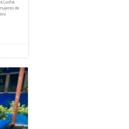
la Lucha
 mujeres de
tivo