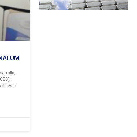
ENALUM
arrollo,
NCES),
s de esta