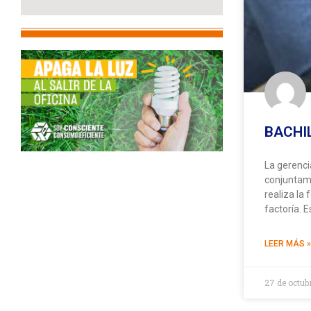
BACHI
La gerenci
conjuntame
realiza la
factoría. 
LEER MÁS »
27 de octub