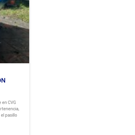
ON
e en CVG
ertenencia,
el pasillo