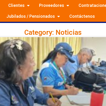
Clientes
Proveedores
Contratacion
Jubilados / Pensionados
Contáctenos
Category: Noticias
Page
Page
Page
Page
Page