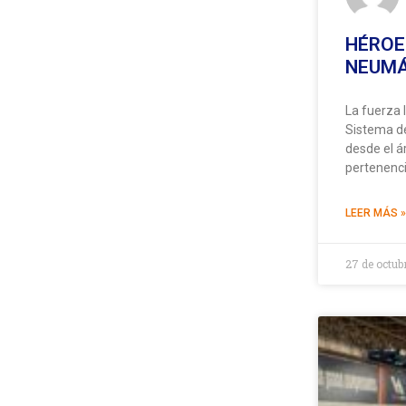
HÉROE
NEUMÁ
La fuerza 
Sistema de
desde el á
pertenenci
LEER MÁS »
27 de octub