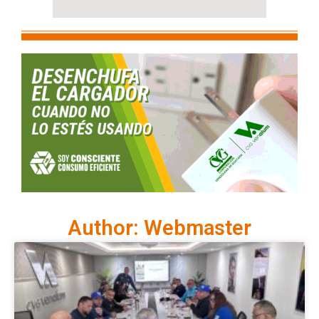
Author:
Webmaster
Page
Page
Page
Page
Page