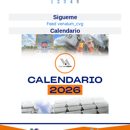
1
2
3
4
5
Sigueme
Feed venalum_cvg
Calendario