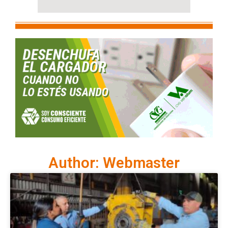
Author:
Webmaster
Page
Page
Page
Page
Page